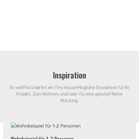
View Fullscreen
View Fullscreen
View Fullscreen
View Fullscreen
View Fullscreen
View Fullscreen
View Fullscreen
View Fullscreen
View Fullscreen
View Fullscreen
View Fullscreen
Inspiration
So viel Platz bietet ein Tiny House! Mögliche Grundrisse für Ihr
Projekt. Zum Wohnen, und/oder für eine geschäftliche
Nutzung.