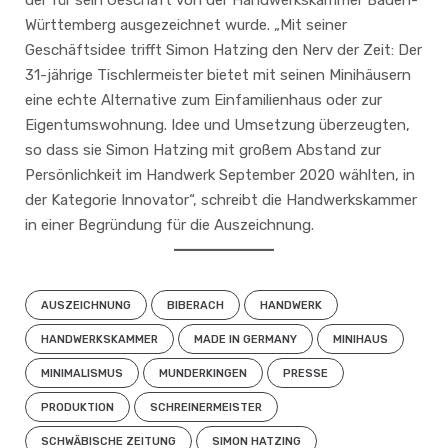
der für sein Geschäft von der Handwerkskammer Baden-
Württemberg ausgezeichnet wurde. „Mit seiner
Geschäftsidee trifft Simon Hatzing den Nerv der Zeit: Der
31-jährige Tischlermeister bietet mit seinen Minihäusern
eine echte Alternative zum Einfamilienhaus oder zur
Eigentumswohnung. Idee und Umsetzung überzeugten,
so dass sie Simon Hatzing mit großem Abstand zur
Persönlichkeit im Handwerk September 2020 wählten, in
der Kategorie Innovator“, schreibt die Handwerkskammer
in einer Begründung für die Auszeichnung.
AUSZEICHNUNG
BIBERACH
HANDWERK
HANDWERKSKAMMER
MADE IN GERMANY
MINIHAUS
MINIMALISMUS
MUNDERKINGEN
PRESSE
PRODUKTION
SCHREINERMEISTER
SCHWÄBISCHE ZEITUNG
SIMON HATZING