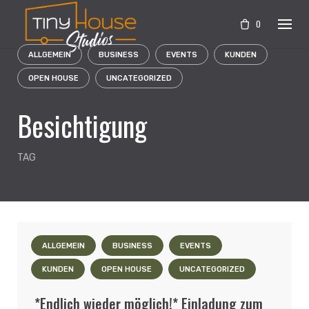
Skip
to
0
content
ALLGEMEIN
BUSINESS
EVENTS
KUNDEN
OPEN HOUSE
UNCATEGORIZED
Besichtigung
TAG
ALLGEMEIN
BUSINESS
EVENTS
KUNDEN
OPEN HOUSE
UNCATEGORIZED
*Endlich wieder möglich!* Einladung zum