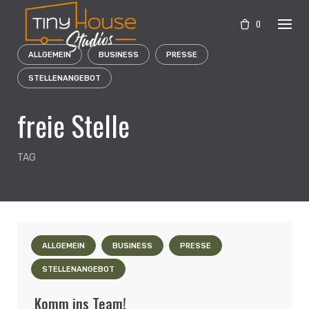
Skip
to
0
content
ALLGEMEIN
BUSINESS
PRESSE
STELLENANGEBOT
freie Stelle
TAG
ALLGEMEIN
BUSINESS
PRESSE
STELLENANGEBOT
Komm ins Team!