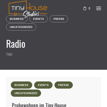
Skip
to
0
content
BUSINESS
EVENTS
PRESSE
UNCATEGORIZED
Radio
TAG
BUSINESS
EVENTS
PRESSE
UNCATEGORIZED
Probewohnen im Tiny House